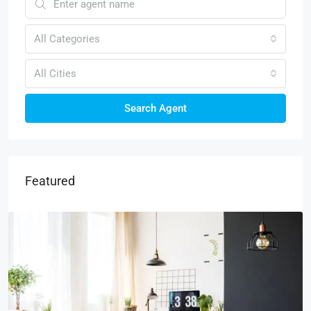
All Categories
All Cities
Search Agent
Featured