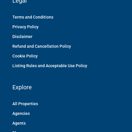
Legal
Terms and Conditions
Privacy Policy
Disclaimer
Refund and Cancellation Policy
Cookie Policy
Listing Rules and Acceptable Use Policy
Explore
All Properties
Agencies
Agents