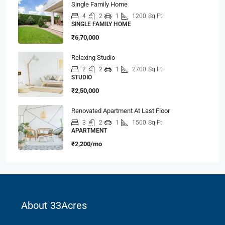
Single Family Home
4
2
1
1200
Sq Ft
SINGLE FAMILY HOME
₹6,70,000
Relaxing Studio
2
2
1
2700
Sq Ft
STUDIO
₹2,50,000
Renovated Apartment At Last Floor
3
2
1
1500
Sq Ft
APARTMENT
₹2,200/mo
About 33Acres