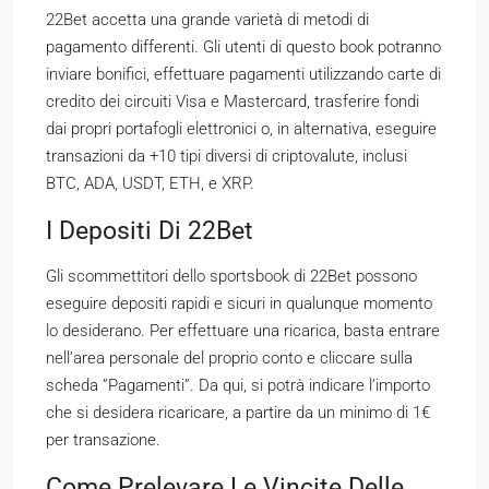
22Bet accetta una grande varietà di metodi di
pagamento differenti. Gli utenti di questo book potranno
inviare bonifici, effettuare pagamenti utilizzando carte di
credito dei circuiti Visa e Mastercard, trasferire fondi
dai propri portafogli elettronici o, in alternativa, eseguire
transazioni da +10 tipi diversi di criptovalute, inclusi
BTC, ADA, USDT, ETH, e XRP.
I Depositi Di 22Bet
Gli scommettitori dello sportsbook di 22Bet possono
eseguire depositi rapidi e sicuri in qualunque momento
lo desiderano. Per effettuare una ricarica, basta entrare
nell’area personale del proprio conto e cliccare sulla
scheda ”Pagamenti”. Da qui, si potrà indicare l’importo
che si desidera ricaricare, a partire da un minimo di 1€
per transazione.
Come Prelevare Le Vincite Delle