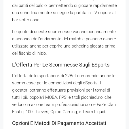
dai patiti del calcio, permettendo di giocare rapidamente
una schedina mentre si segue la partita in TV oppure al
bar sotto casa.
Le quote di queste scommesse variano continuamente
a seconda dell’andamento del match e possono essere
utilizzate anche per coprire una schedina giocata prima
del fischio di inizio.
L’Offerta Per Le Scommesse Sugli ESports
L’offerta dello sportsbook di 22Bet comprende anche le
scommesse per le competizioni degli eSports. I
giocatori potranno effettuare previsioni per i tornei di
tutti i più popolari MOBA, FPS, e titoli picchiaduro, che
vedono in azione team professionistici come FaZe Clan,
Fnatic, 100 Thieves, OpTic Gaming, e Team Liquid.
Opzioni E Metodi Di Pagamento Accettati