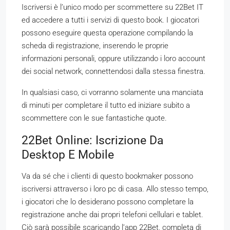
Iscriversi è l’unico modo per scommettere su 22Bet IT
ed accedere a tutti i servizi di questo book. I giocatori
possono eseguire questa operazione compilando la
scheda di registrazione, inserendo le proprie
informazioni personali, oppure utilizzando i loro account
dei social network, connettendosi dalla stessa finestra.
In qualsiasi caso, ci vorranno solamente una manciata
di minuti per completare il tutto ed iniziare subito a
scommettere con le sue fantastiche quote.
22Bet Online: Iscrizione Da
Desktop E Mobile
Va da sé che i clienti di questo bookmaker possono
iscriversi attraverso i loro pc di casa. Allo stesso tempo,
i giocatori che lo desiderano possono completare la
registrazione anche dai propri telefoni cellulari e tablet.
Ciò sarà possibile scaricando l’app 22Bet, completa di