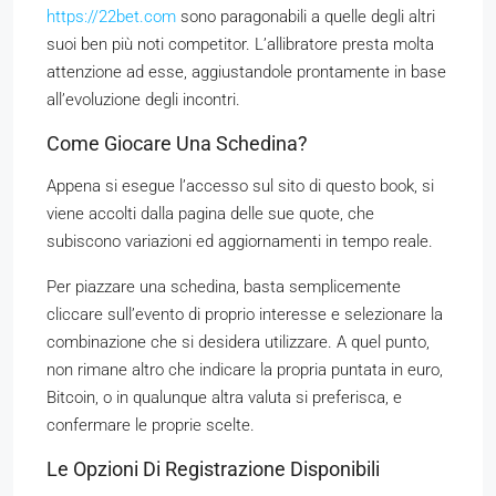
https://22bet.com
sono paragonabili a quelle degli altri
suoi ben più noti competitor. L’allibratore presta molta
attenzione ad esse, aggiustandole prontamente in base
all’evoluzione degli incontri.
Come Giocare Una Schedina?
Appena si esegue l’accesso sul sito di questo book, si
viene accolti dalla pagina delle sue quote, che
subiscono variazioni ed aggiornamenti in tempo reale.
Per piazzare una schedina, basta semplicemente
cliccare sull’evento di proprio interesse e selezionare la
combinazione che si desidera utilizzare. A quel punto,
non rimane altro che indicare la propria puntata in euro,
Bitcoin, o in qualunque altra valuta si preferisca, e
confermare le proprie scelte.
Le Opzioni Di Registrazione Disponibili