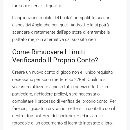
funzioni e servizi di qualità.
L’applicazione mobile del book è compatibile sia con i
dispositivi Apple che con quelli Android, e la si potrà
scaricare direttamente dall’app store di entrambe le
piattaforme, o in alternativa dal suo sito web.
Come Rimuovere I Limiti
Verificando Il Proprio Conto?
Creare un nuovo conto di gioco non è l’unico requisito
necessario per scommettere su 22Bet. Qualora si
volessero utilizzare a pieno tutti i servizi offerti e, in
particolare, richiedere prelievi, sarà necessario
completare il processo di verifica del proprio conto. Per
fare ciò, i giocatori dovranno mettersi in contatto con il
centro di assistenza del bookmaker ed inviare le
fotocopie di un documento di identità intestato a loro.